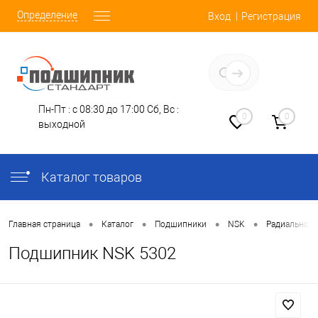
Определение
Вход
Регистрация
Заказать звонок
Пн-Пт : с 08:30 до 17:00
Сб, Вс :
0
0
выходной
Каталог товаров
•
•
•
•
Главная страница
Каталог
Подшипники
NSK
Радиально-У
Подшипник NSK 5302