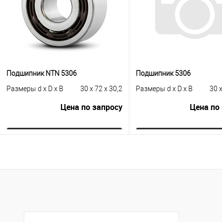
Подшипник NTN 5306
Подшипник 5306
Размеры d x D x B
30 x 72 x 30,2
Размеры d x D x B
30 x
Цена по запросу
Цена по
Запросить цену
Запросить це
Купить в 1 клик
К сравнению
Купить в 1 клик
К с
В избранное
Под заказ
В избранное
Под