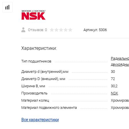
Отзывов: 0
Артикул:
5306
Характеристики:
Радиально
Тип подшипников
двухрядн
Диаметр d (внутренний),мм
30
Диаметр D (внешний), мм
72
Ширина B, мм
30,2
Производитель
NSK
Материал колец
Хромирова
Материал подвижного элемента
Хромирова
Все характеристики