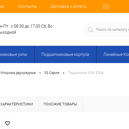
ии
Контакты
Доставка и оплата
н-Пт : с 08:30 до 17:00
Сб, Вс :
ыходной
никовые узлы
Подшипниковые корпуса
Линейные К
•
•
-Упорные двухрядные
53 Серия
Подшипник NSK 5306
ХАРАКТЕРИСТИКИ
ПОХОЖИЕ ТОВАРЫ