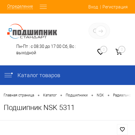
Определение
Вход
Регистрация
Заказать звонок
Пн-Пт : с 08:30 до 17:00
Сб, Вс :
0
0
выходной
Каталог товаров
•
•
•
•
Главная страница
Каталог
Подшипники
NSK
Радиально-У
Подшипник NSK 5311