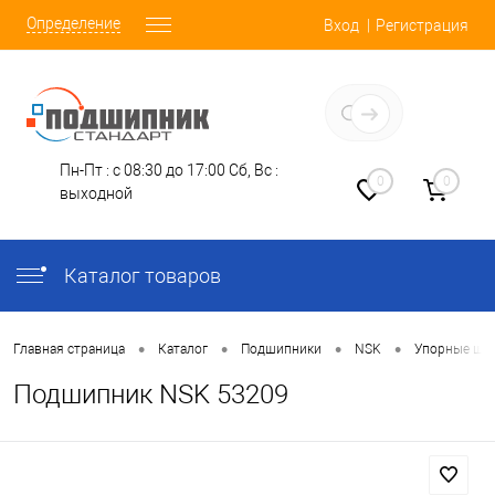
Определение
Вход
Регистрация
Заказать звонок
Пн-Пт : с 08:30 до 17:00
Сб, Вс :
0
0
выходной
Каталог товаров
•
•
•
•
Главная страница
Каталог
Подшипники
NSK
Упорные ша
Подшипник NSK 53209