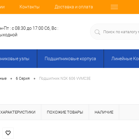
ии
Контакты
Доставка и оплата
н-Пт : с 08:30 до 17:00
Сб, Вс :
ыходной
никовые узлы
Подшипниковые корпуса
Линейные К
•
•
ные
6 Серия
Подшипник NSK 606 VVMC3E
ХАРАКТЕРИСТИКИ
ПОХОЖИЕ ТОВАРЫ
НАЛИЧИЕ