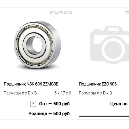
Подшипник NSK 606 ZZMC3E
Подшипник EZO 606
Размеры d x D x B
6 x 17 x 6
Размеры d x D x B
Опт — 500 руб.
Цена по
Розница — 600 руб.
Запросить це