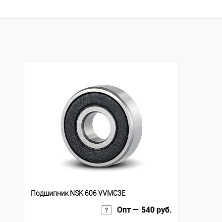
В корзину
Купить в 1 клик
К с
Купить в 1 клик
К сравнению
В избранное
Под
В избранное
В наличии
Подшипник NSK 606 VVMC3E
Опт — 540 руб.