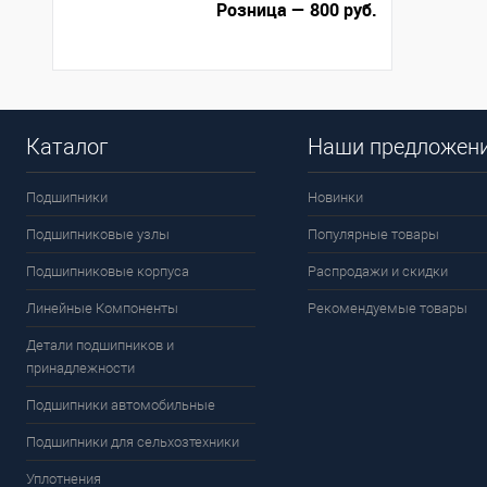
Розница — 800 руб.
Каталог
Наши предложен
Подшипники
Новинки
Подшипниковые узлы
Популярные товары
Подшипниковые корпуса
Распродажи и скидки
Линейные Компоненты
Рекомендуемые товары
Детали подшипников и
принадлежности
Подшипники автомобильные
Подшипники для сельхозтехники
Уплотнения