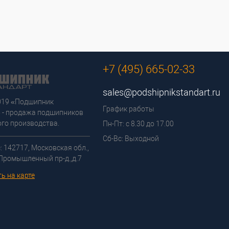
+7 (495) 665-02-33
sales@podshipnikstandart.ru
2019 «Подшипник
График работы
 - продажа подшипников
го производства.
Пн-Пт: с 8.30 до 17.00
Сб-Вс: Выходной
: 142717, Московская обл.,
 Промышленный пр-д.,д.7
ь на карте