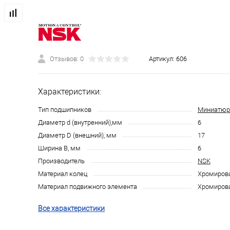
Отзывов: 0
Артикул:
606
Характеристики:
Тип подшипников
Миниатюр
Диаметр d (внутренний),мм
6
Диаметр D (внешний), мм
17
Ширина B, мм
6
Производитель
NSK
Материал колец
Хромирова
Материал подвижного элемента
Хромирова
Все характеристики