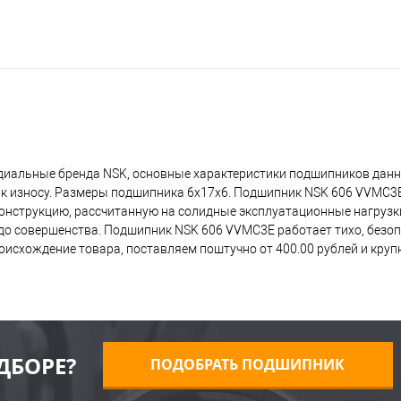
иальные бренда NSK, основные характеристики подшипников данно
 к износу. Размеры подшипника 6x17x6. Подшипник NSK 606 VVMC3
 конструкцию, рассчитанную на солидные эксплуатационные нагрузк
о совершенства. Подшипник NSK 606 VVMC3E работает тихо, безопа
исхождение товара, поставляем поштучно от 400.00 рублей и кру
ДБОРЕ?
ПОДОБРАТЬ ПОДШИПНИК