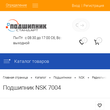
Определение
Вход
Регистрация
Заказать звонок
Пн-Пт : с 08:30 до 17:00
Сб, Вс :
0
0
выходной
Каталог товаров
•
•
•
•
Главная страница
Каталог
Подшипники
NSK
Радиально-
Подшипник NSK 7004