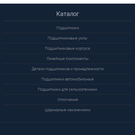
Каталог
Подшипники
Подшипниковые узлы
Подшипниковые корпуса
Линейные Компоненты
Детали подшипников и принадлежности
Подшипники автомобильные
Подшипники для сельхозтехники
Уплотнения
Шарнирные наконечники