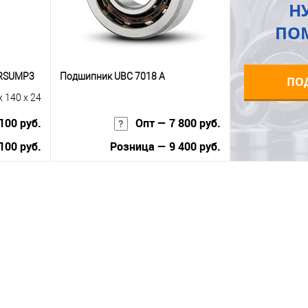
Н
ПО
TRSUMP3
Подшипник UBC 7018 A
ПО
x 140 x 24
100 руб.
Опт — 7 800 руб.
100 руб.
Розница — 9 400 руб.
В корзину
равнению
Купить в 1 клик
К сравнению
 заказ
В избранное
В наличии