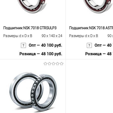
Подшипник NSK 7018 CTRSULP3
Подшипник NSK 7018 A5
Размеры d x D x B
90 x 140 x 24
Размеры d x D x B
90 
Опт — 40 100 руб.
Опт — 40 
Розница — 48 100 руб.
Розница — 48 
В корзину
В корзину
Купить в 1 клик
К сравнению
Купить в 1 клик
К с
В избранное
Под заказ
В избранное
Под