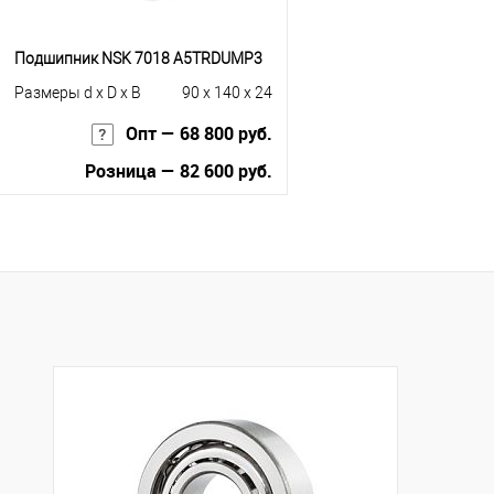
Подшипник NSK 7018 A5TRDUMP3
Размеры d x D x B
90 x 140 x 24
Опт — 68 800 руб.
Розница — 82 600 руб.
В корзину
Купить в 1 клик
К сравнению
В избранное
Под заказ