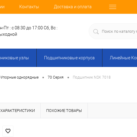
ии
Контакты
Доставка и оплата
н-Пт : с 08:30 до 17:00
Сб, Вс :
ыходной
никовые узлы
Подшипниковые корпуса
Линейные К
•
•
-Упорные однорядные
70 Серия
Подшипник NSK 7018
ХАРАКТЕРИСТИКИ
ПОХОЖИЕ ТОВАРЫ