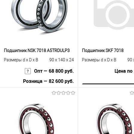
Подшипник NSK 7018 A5TRDULP3
Подшипник SKF 7018
Размеры d x D x B
90 x 140 x 24
Размеры d x D x B
90 
Опт — 68 800 руб.
Цена по
Розница — 82 600 руб.
Запросить це
В корзину
Купить в 1 клик
К с
Купить в 1 клик
К сравнению
В избранное
Под
В избранное
Под заказ