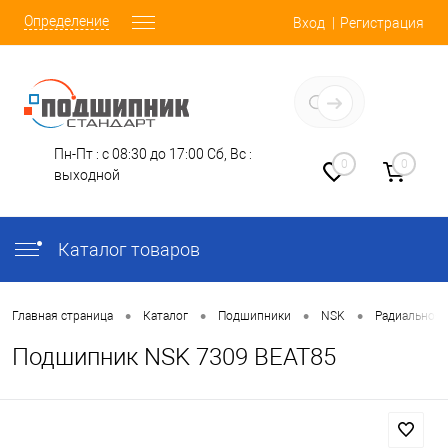
Определение
Вход
Регистрация
Заказать звонок
Пн-Пт : с 08:30 до 17:00
Сб, Вс :
0
0
выходной
Каталог товаров
•
•
•
•
Главная страница
Каталог
Подшипники
NSK
Радиально-
Подшипник NSK 7309 BEAT85