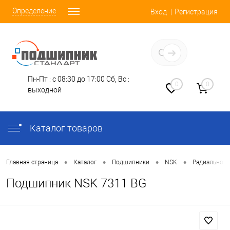
Определение
Вход
Регистрация
Заказать звонок
Пн-Пт : с 08:30 до 17:00
Сб, Вс :
0
0
выходной
Каталог товаров
•
•
•
•
Главная страница
Каталог
Подшипники
NSK
Радиально-
Подшипник NSK 7311 BG