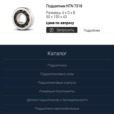
В корзину
Подробнее
Подшипник NTN 7318
Размеры d x D x B
90 x 190 x 43
Цена по запросу
Запросить
Подробнее
цену
Каталог
Подшипники
Подшипниковые узлы
Подшипниковые корпуса
Линейные Компоненты
Детали подшипников и принадлежности
Подшипники автомобильные