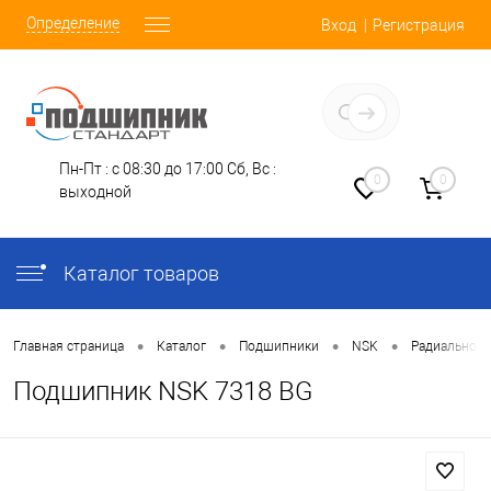
Определение
Вход
Регистрация
Заказать звонок
Пн-Пт : с 08:30 до 17:00
Сб, Вс :
0
0
выходной
Каталог товаров
•
•
•
•
Главная страница
Каталог
Подшипники
NSK
Радиально-
Подшипник NSK 7318 BG