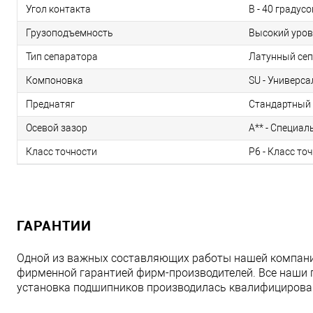
Угол контакта
B - 40 градусо
Грузоподъемность
Высокий уров
Тип сепаратора
Латунный сеп
Компоновка
SU - Универс
Преднатяг
Стандартный 
Осевой зазор
A** - Специал
Класс точности
P6 - Класс то
ГАРАНТИИ
Одной из важных составляющих работы нашей компани
фирменной гарантией фирм-производителей. Все наши 
установка подшипников производилась квалифициров