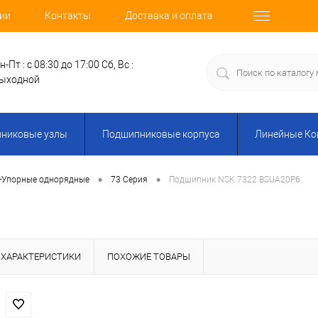
ии
Контакты
Доставка и оплата
н-Пт : с 08:30 до 17:00
Сб, Вс :
ыходной
никовые узлы
Подшипниковые корпуса
Линейные К
•
•
-Упорные однорядные
73 Серия
Подшипник NSK 7322 BSUA20P6
ХАРАКТЕРИСТИКИ
ПОХОЖИЕ ТОВАРЫ