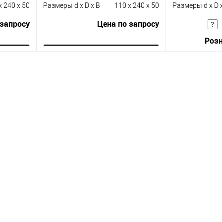
x 240 x 50
Размеры d x D x B
110 x 240 x 50
Размеры d x D 
 запросу
Цена по запросу
Розн
ну
Запросить цену
равнению
Купить в 1 клик
К сравнению
Купить в 1 к
 заказ
В избранное
Под заказ
В избранное