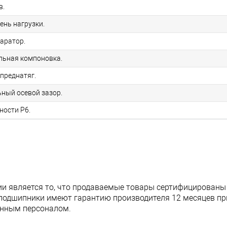
в.
ень нагрузки.
аратор.
альная компоновка.
преднатяг.
ьный осевой зазор.
чности P6.
и является то, что продаваемые товары сертифицированы
подшипники имеют гарантию производителя 12 месяцев при
анным персоналом.