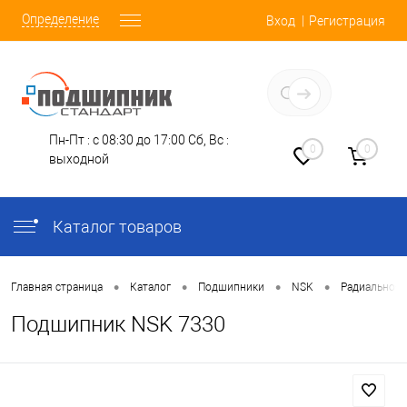
Определение
Вход
Регистрация
Заказать звонок
Пн-Пт : с 08:30 до 17:00
Сб, Вс :
0
0
выходной
Каталог товаров
•
•
•
•
Главная страница
Каталог
Подшипники
NSK
Радиально-
Подшипник NSK 7330