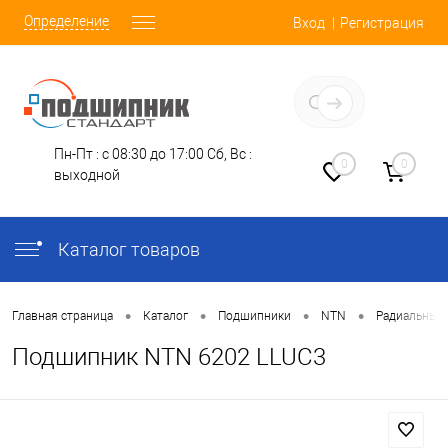
Определение
Вход
Регистрация
Заказать звонок
Пн-Пт : с 08:30 до 17:00
Сб, Вс :
0
0
выходной
Каталог товаров
•
•
•
•
Главная страница
Каталог
Подшипники
NTN
Радиальные
Подшипник NTN 6202 LLUC3