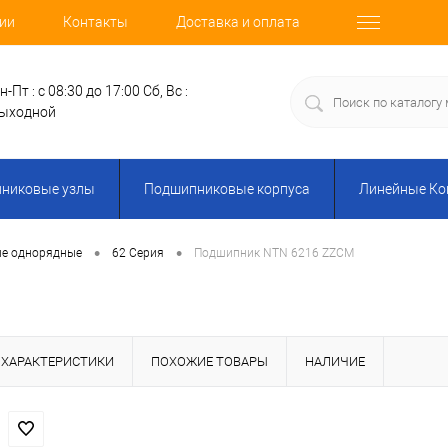
ии
Контакты
Доставка и оплата
н-Пт : с 08:30 до 17:00
Сб, Вс :
ыходной
никовые узлы
Подшипниковые корпуса
Линейные К
•
•
ые однорядные
62 Серия
Подшипник NTN 6216 ZZCM
ХАРАКТЕРИСТИКИ
ПОХОЖИЕ ТОВАРЫ
НАЛИЧИЕ