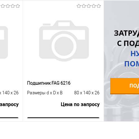
Запросить цену
Купить в 1 клик
К сравнению
равнению
Купить в 1 к
ЗАТРУ
В избранное
Под заказ
аличии
В избранное
С ПО
Н
ПО
Подшипник FAG 6216
ПО
x 140 x 26
Размеры d x D x B
80 x 140 x 26
 запросу
Цена по запросу
ну
Запросить цену