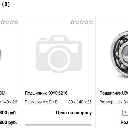
(8)
UCM
Подшипник KOYO 6216
Подшипник UB
x 140 x 26
Размеры d x D x B
80 x 140 x 26
Размеры d x D 
300 руб.
Цена по запросу
800 руб.
Роз