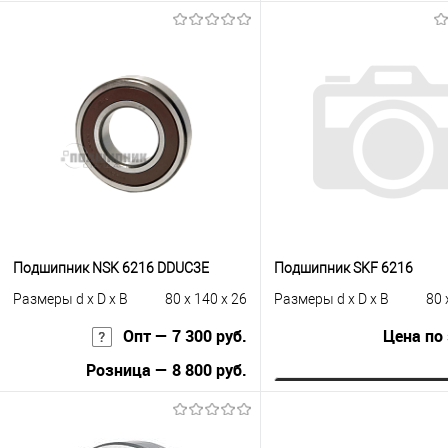
Запросить цену
В корзину
Купить в 1 клик
К сравнению
Купить в 1 клик
К с
В избранное
Под заказ
В избранное
В н
Подшипник NSK 6216 DDUC3E
Подшипник SKF 6216
Размеры d x D x B
80 x 140 x 26
Размеры d x D x B
80 
Опт — 7 300 руб.
Цена по
Розница — 8 800 руб.
Запросить це
В корзину