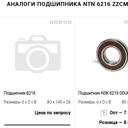
АНАЛОГИ ПОДШИПНИКА NTN 6216 ZZCM 
Подшипник 6216
Подшипник NSK 6216 DD
Размеры d x D x B
80 x 140 x 26
Размеры d x D x B
80 
Цена по запросу
Опт — 7 
Розница — 8 