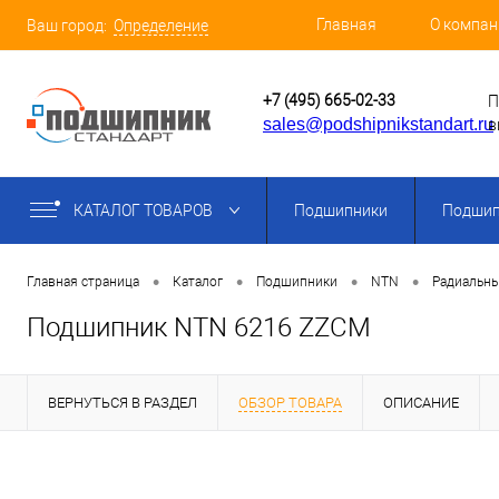
Главная
О компан
Ваш город:
Определение
+7 (495) 665-02-33
П
sales@podshipnikstandart.ru
в
КАТАЛОГ ТОВАРОВ
Подшипники
Подшип
•
•
•
•
Главная страница
Каталог
Подшипники
NTN
Радиальн
Подшипник NTN 6216 ZZCM
ВЕРНУТЬСЯ В РАЗДЕЛ
ОБЗОР ТОВАРА
ОПИСАНИЕ