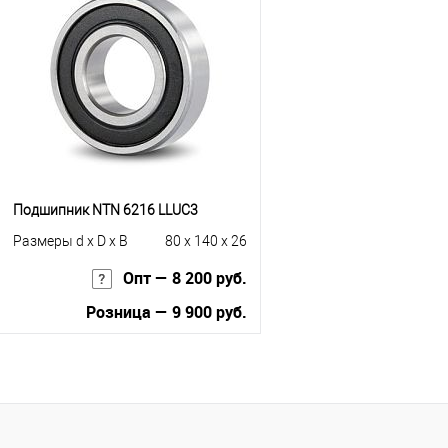
Купить в 1 клик
К с
Купить в 1 клик
К сравнению
В избранное
Под
В избранное
Под заказ
Подшипник NTN 6216 LLUC3
Размеры d x D x B
80 x 140 x 26
Опт — 8 200 руб.
Розница — 9 900 руб.
В корзину
Купить в 1 клик
К сравнению