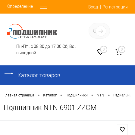
Определение
Вход
Регистрация
Заказать звонок
Пн-Пт : с 08:30 до 17:00
Сб, Вс :
0
0
выходной
Каталог товаров
•
•
•
•
Главная страница
Каталог
Подшипники
NTN
Радиальные
Подшипник NTN 6901 ZZCM