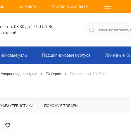
ии
Контакты
Доставка и оплата
н-Пт : с 08:30 до 17:00
Сб, Вс :
ыходной
никовые узлы
Подшипниковые корпуса
Линейные К
•
•
о-Упорные однорядные
73 Серия
Подшипник NTN 7312
ХАРАКТЕРИСТИКИ
ПОХОЖИЕ ТОВАРЫ