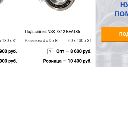
Н
ПО
Подшипник NSK 7312 BEAT85
ПО
x 130 x 31
Размеры d x D x B
60 x 130 x 31
900 руб.
Опт — 8 600 руб.
900 руб.
Розница — 10 400 руб.
В корзину
равнению
Купить в 1 клик
К сравнению
 заказ
В избранное
Под заказ