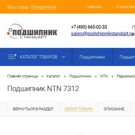
Главная
О компан
Ваш город:
Определение
+7 (495) 665-02-33
П
sales@podshipnikstandart.ru
в
КАТАЛОГ ТОВАРОВ
Подшипники
Подшип
•
•
•
•
Главная страница
Каталог
Подшипники
NTN
Радиальн
Подшипник NTN 7312
ВЕРНУТЬСЯ В РАЗДЕЛ
ОБЗОР ТОВАРА
ОПИСАНИЕ