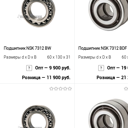
Подшипник NSK 7312 BW
Подшипник NSK 7312 BDF
Размеры d x D x B
60 x 130 x 31
Размеры d x D x B
60 
Опт — 9 900 руб.
Опт — 19 
Розница — 11 900 руб.
Розница — 21 
В корзину
В корзину
Купить в 1 клик
К сравнению
Купить в 1 клик
К с
В избранное
Под заказ
В избранное
Под