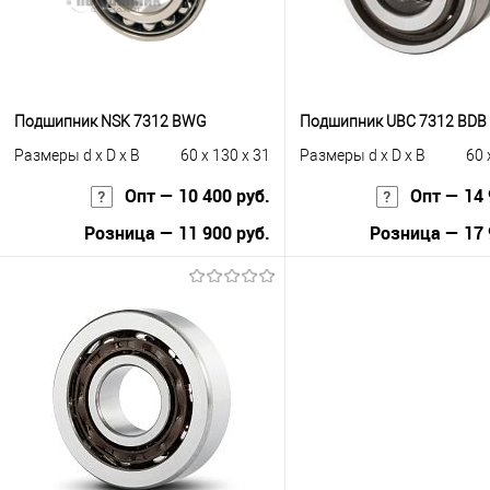
Подшипник NSK 7312 BWG
Подшипник UBC 7312 BDB
Размеры d x D x B
60 x 130 x 31
Размеры d x D x B
60 
Опт — 10 400 руб.
Опт — 14 
Розница — 11 900 руб.
Розница — 17 
В корзину
В корзину
Купить в 1 клик
К сравнению
Купить в 1 клик
К с
В избранное
Под заказ
В избранное
Под