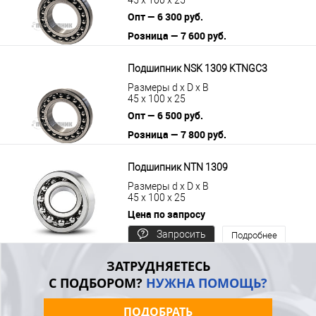
Опт — 6 300 руб.
Розница — 7 600 руб.
В корзину
Подробнее
Подшипник NSK 1309 KTNGC3
Размеры d x D x B
45 x 100 x 25
Опт — 6 500 руб.
Розница — 7 800 руб.
В корзину
Подробнее
Подшипник NTN 1309
Размеры d x D x B
45 x 100 x 25
Цена по запросу
Запросить
Подробнее
цену
ЗАТРУДНЯЕТЕСЬ
С ПОДБОРОМ?
НУЖНА ПОМОЩЬ?
ПОДОБРАТЬ