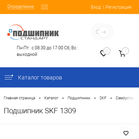
Определение
Вход
Регистрация
Заказать звонок
Пн-Пт : с 08:30 до 17:00
Сб, Вс :
0
0
выходной
Каталог товаров
•
•
•
•
Главная страница
Каталог
Подшипники
SKF
Самоустана
Подшипник SKF 1309