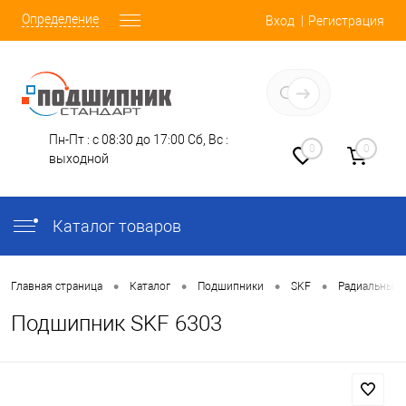
Определение
Вход
Регистрация
Заказать звонок
Пн-Пт : с 08:30 до 17:00
Сб, Вс :
0
0
выходной
Каталог товаров
•
•
•
•
Главная страница
Каталог
Подшипники
SKF
Радиальные 
Подшипник SKF 6303