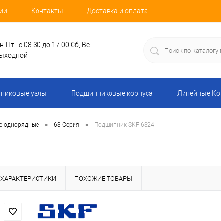
ии
Контакты
Доставка и оплата
н-Пт : с 08:30 до 17:00
Сб, Вс :
ыходной
никовые узлы
Подшипниковые корпуса
Линейные К
•
•
е однорядные
63 Серия
Подшипник SKF 6324
ХАРАКТЕРИСТИКИ
ПОХОЖИЕ ТОВАРЫ