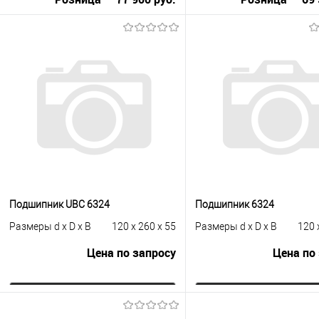
В корзину
В корзину
Купить в 1 клик
К сравнению
Купить в 1 клик
К с
В избранное
Под заказ
В избранное
В н
Подшипник UBC 6324
Подшипник 6324
Размеры d x D x B
120 x 260 x 55
Размеры d x D x B
120 
Цена по запросу
Цена по
Запросить цену
Запросить це