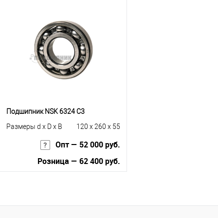
Купить в 1 клик
К сравнению
Купить в 1 клик
К с
В избранное
Под заказ
В избранное
Под
Подшипник NSK 6324 C3
Размеры d x D x B
120 x 260 x 55
Опт — 52 000 руб.
Розница — 62 400 руб.
В корзину
Купить в 1 клик
К сравнению