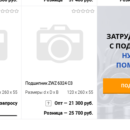
В корзину
равнению
Купить в 1 клик
К сравнению
Купить в 1 к
ЗАТРУ
аличии
В избранное
Под заказ
В избранное
С ПО
Н
ПО
Подшипник ZWZ 6324 C3
ПО
x 260 x 55
Размеры d x D x B
120 x 260 x 55
 запросу
Опт — 21 300 руб.
Розница — 25 700 руб.
ну
В корзину