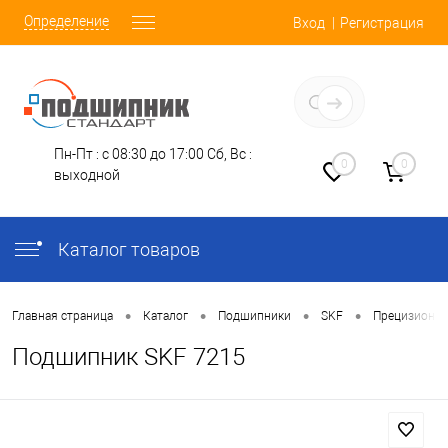
Определение
Вход
Регистрация
Заказать звонок
Пн-Пт : с 08:30 до 17:00
Сб, Вс :
0
0
выходной
Каталог товаров
•
•
•
•
Главная страница
Каталог
Подшипники
SKF
Прецизионн
Подшипник SKF 7215