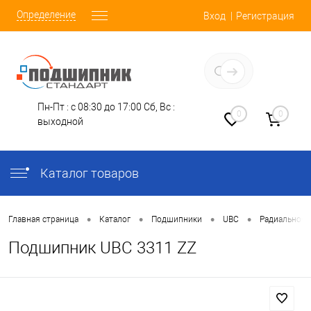
Определение
Вход
Регистрация
Заказать звонок
Пн-Пт : с 08:30 до 17:00
Сб, Вс :
0
0
выходной
Каталог товаров
•
•
•
•
Главная страница
Каталог
Подшипники
UBC
Радиально-У
Подшипник UBC 3311 ZZ