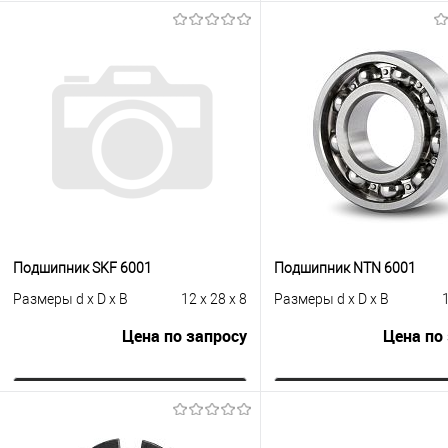
Запросить цену
В корзину
Купить в 1 клик
К сравнению
Купить в 1 клик
К с
В избранное
Под заказ
В избранное
В н
Подшипник SKF 6001
Подшипник NTN 6001
Размеры d x D x B
12 x 28 x 8
Размеры d x D x B
1
Цена по запросу
Цена по
Запросить цену
Запросить це