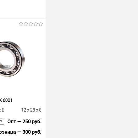
K 6001
x B
12 x 28 x 8
Опт — 250 руб.
озница — 300 руб.