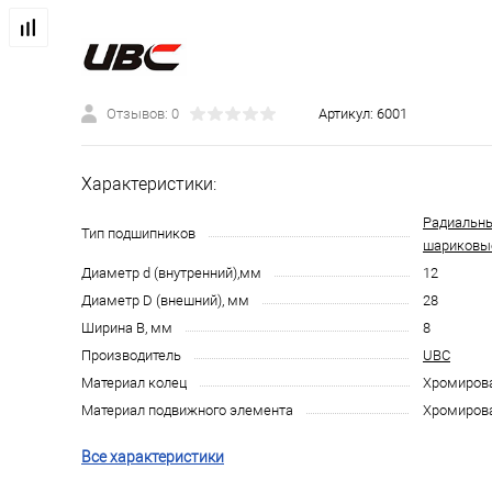
Отзывов: 0
Артикул:
6001
Характеристики:
Радиальн
Тип подшипников
шариковы
Диаметр d (внутренний),мм
12
Диаметр D (внешний), мм
28
Ширина B, мм
8
Производитель
UBC
Материал колец
Хромирова
Материал подвижного элемента
Хромирова
Все характеристики