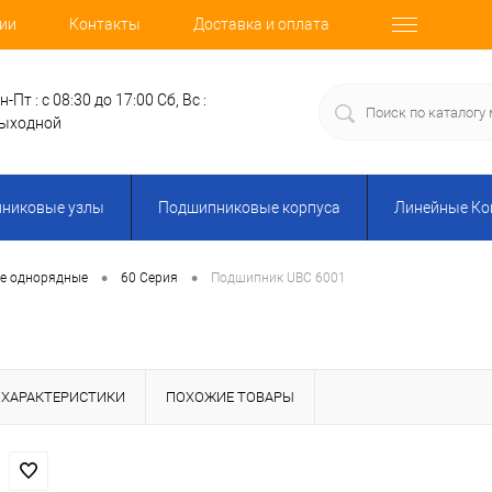
ии
Контакты
Доставка и оплата
н-Пт : с 08:30 до 17:00
Сб, Вс :
ыходной
никовые узлы
Подшипниковые корпуса
Линейные К
•
•
е однорядные
60 Серия
Подшипник UBC 6001
ХАРАКТЕРИСТИКИ
ПОХОЖИЕ ТОВАРЫ