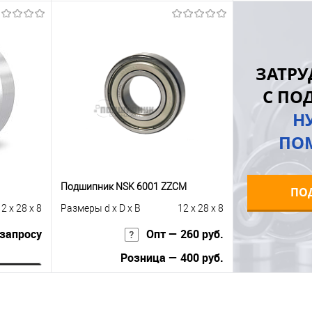
В корзину
равнению
Купить в 1 клик
К сравнению
Купить в 1 к
ЗАТРУ
аличии
В избранное
Под заказ
В избранное
С ПО
Н
ПО
Подшипник NSK 6001 ZZCM
ПО
2 x 28 x 8
Размеры d x D x B
12 x 28 x 8
 запросу
Опт — 260 руб.
Розница — 400 руб.
ну
В корзину