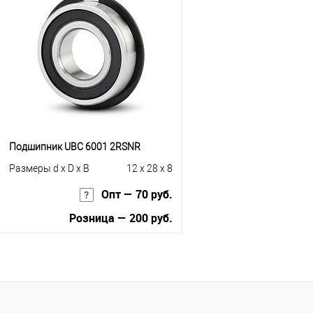
Купить в 1 клик
К сравнению
Купить в 1 клик
К с
В избранное
Под заказ
В избранное
Под
Подшипник UBC 6001 2RSNR
Размеры d x D x B
12 x 28 x 8
Опт — 70 руб.
Розница — 200 руб.
В корзину
Купить в 1 клик
К сравнению