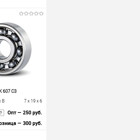
 607 C3
x B
7 x 19 x 6
Опт — 250 руб.
озница — 300 руб.