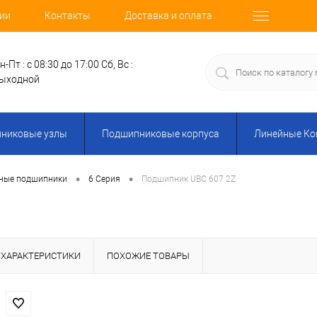
ии
Контакты
Доставка и оплата
н-Пт : с 08:30 до 17:00
Сб, Вс :
ыходной
никовые узлы
Подшипниковые корпуса
Линейные К
•
•
ные подшипники
6 Серия
Подшипник UBC 607 2Z
ХАРАКТЕРИСТИКИ
ПОХОЖИЕ ТОВАРЫ