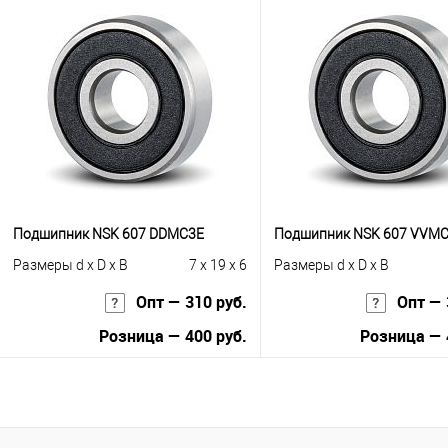
В корзину
Купить в 1 клик
К с
Купить в 1 клик
К сравнению
В избранное
Под
В избранное
Под заказ
Подшипник NSK 607 DDMC3E
Подшипник NSK 607 VVM
Размеры d x D x B
7 x 19 x 6
Размеры d x D x B
Опт — 310 руб.
Опт — 
Розница — 400 руб.
Розница — 
В корзину
В корзину
Купить в 1 клик
К сравнению
Купить в 1 клик
К с