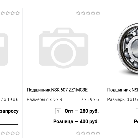
Подшипник NSK 607 ZZ1MC3E
Подшипник NSK
7 x 19 x 6
Размеры d x D x B
7 x 19 x 6
Размеры d x D 
 запросу
Опт — 280 руб.
Розница — 400 руб.
Р
ну