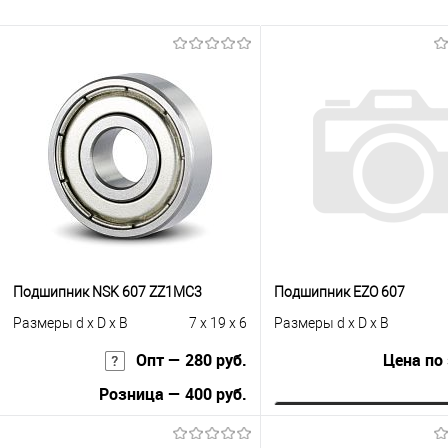
Подшипник NSK 607 ZZ1MC3
Подшипник EZO 607
Размеры d x D x B
7 x 19 x 6
Размеры d x D x B
Опт — 280 руб.
Цена по
Розница — 400 руб.
Запросить це