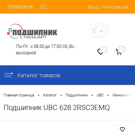
Определение
Вход
Регистрация
Заказать звонок
Пн-Пт : с 08:30 до 17:00
Сб, Вс :
0
0
выходной
Каталог товаров
•
•
•
•
Главная страница
Каталог
Подшипники
UBC
Миниатюрны
Подшипник UBC 628 2RSC3EMQ