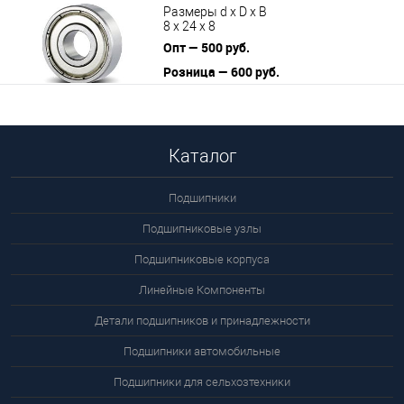
Размеры d x D x B
8 x 24 x 8
Опт — 500 руб.
Розница — 600 руб.
В корзину
Подробнее
Каталог
Подшипники
Подшипниковые узлы
Подшипниковые корпуса
Линейные Компоненты
Детали подшипников и принадлежности
Подшипники автомобильные
Подшипники для сельхозтехники