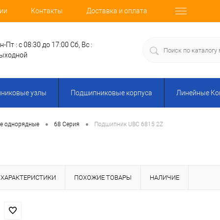
ии
Контакты
Доставка и оплата
н-Пт : с 08:30 до 17:00
Сб, Вс :
ыходной
никовые узлы
Подшипниковые корпуса
Линейные К
•
•
е однорядные
68 Серия
Подшипник UBC 6815 2Z
ХАРАКТЕРИСТИКИ
ПОХОЖИЕ ТОВАРЫ
НАЛИЧИЕ