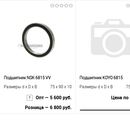
Запросить цену
В корзину
Купить в 1 клик
К сравнению
Купить в 1 клик
К с
В избранное
Под заказ
В избранное
В н
Подшипник NSK 6815 VV
Подшипник KOYO 6815
Размеры d x D x B
75 x 90 x 10
Размеры d x D x B
75
Опт — 5 600 руб.
Цена по
Розница — 6 800 руб.
Запросить це
В корзину