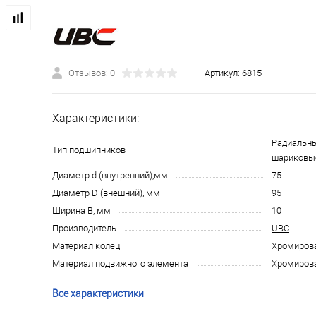
Отзывов: 0
Артикул:
6815
Характеристики:
Радиальн
Тип подшипников
шариковы
Диаметр d (внутренний),мм
75
Диаметр D (внешний), мм
95
Ширина B, мм
10
Производитель
UBC
Материал колец
Хромирова
Материал подвижного элемента
Хромирова
Все характеристики