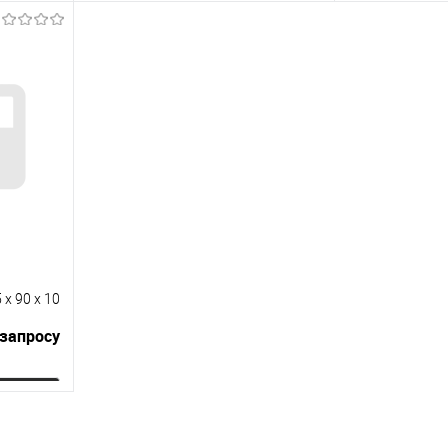
В корзину
равнению
Купить в 1 клик
К сравнению
Купить в 1 к
аличии
В избранное
В наличии
В избранное
 x 90 x 10
 запросу
ну