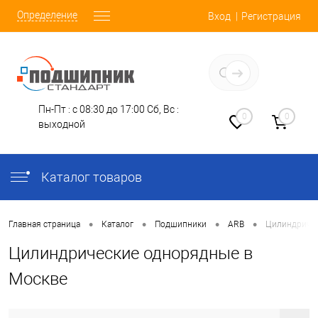
Определение
Вход
Регистрация
Заказать звонок
Пн-Пт : с 08:30 до 17:00
Сб, Вс :
0
0
выходной
Каталог товаров
•
•
•
•
Главная страница
Каталог
Подшипники
ARB
Цилиндриче
Цилиндрические однорядные в
Москве