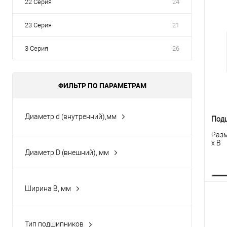
22 Серия
24
23 Серия
21
3 Серия
26
ФИЛЬТР ПО ПАРАМЕТРАМ
Диаметр d (внутренний),мм
Под
150
Разм
x B
160
Диаметр D (внешний), мм
17
320
20
270
Ширина B, мм
25
310
93
Показать ещё 24
340
68
К
Тип подшипников