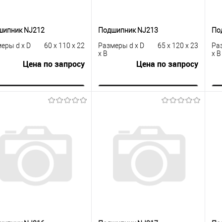
шипник NJ212
Подшипник NJ213
По
еры d x D
60 x 110 x 22
Размеры d x D
65 x 120 x 23
Ра
x B
x B
Цена по запросу
Цена по запросу
Запросить цену
Запросить цену
упить в 1
К
Купить в 1
К
сравнению
клик
сравнению
кли
 избранное
Под заказ
В избранное
Под заказ