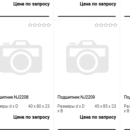
Цена по запросу
Цена по запросу
Запросить цену
Запросить цену
упить в 1
К
Купить в 1
К
сравнению
клик
сравнению
кли
 избранное
Под заказ
В избранное
Под заказ
шипник NJ2208
Подшипник NJ2209
По
еры d x D
40 x 80 x 23
Размеры d x D
45 x 85 x 23
Ра
x B
x B
Цена по запросу
Цена по запросу