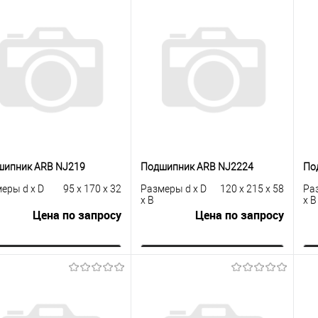
шипник ARB NJ219
Подшипник ARB NJ2224
По
еры d x D
95 x 170 x 32
Размеры d x D
120 x 215 x 58
Ра
x B
x B
Цена по запросу
Цена по запросу
Запросить цену
Запросить цену
упить в 1
К
Купить в 1
К