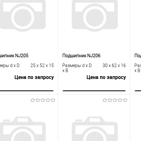
сравнению
клик
сравнению
кли
 избранное
Под заказ
В избранное
Под заказ
шипник NJ205
Подшипник NJ206
По
еры d x D
25 x 52 x 15
Размеры d x D
30 x 62 x 16
Ра
x B
x B
Цена по запросу
Цена по запросу
Запросить цену
Запросить цену
упить в 1
К
Купить в 1
К
сравнению
клик
сравнению
кли
 избранное
Под заказ
В избранное
Под заказ