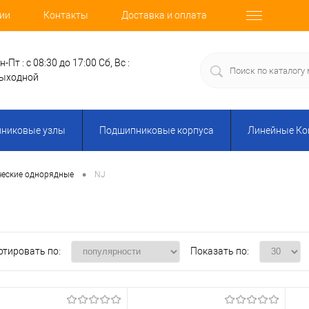
ии
Контакты
Доставка и оплата
н-Пт : с 08:30 до 17:00
Сб, Вс :
ыходной
никовые узлы
Подшипниковые корпуса
Линейные К
•
еские однорядные
NJ
ртировать по:
Показать по: