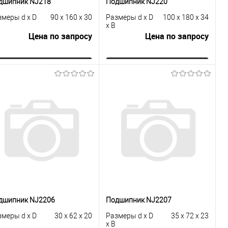
дшипник NJ218
Подшипник NJ220
змеры d x D
90 x 160 x 30
Размеры d x D
100 x 180 x 34
x B
Цена по запросу
Цена по запросу
Запросить цену
Запросить цену
Купить в 1
К
Купить в 1
К
к
сравнению
клик
сравнению
В избранное
Под заказ
В избранное
Под заказ
дшипник NJ2206
Подшипник NJ2207
змеры d x D
30 x 62 x 20
Размеры d x D
35 x 72 x 23
x B