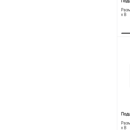
Под
Разм
x B
К
клик
В
Под
Разм
x B