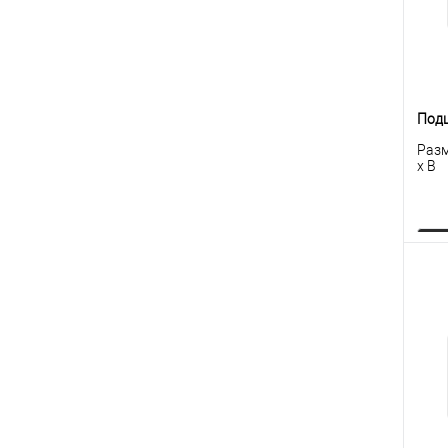
Под
Разм
x B
К
клик
В