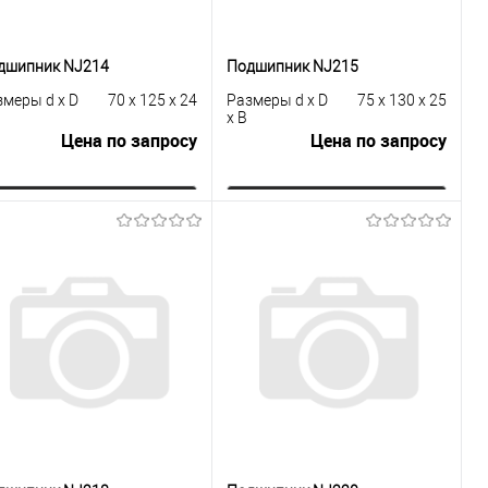
дшипник NJ214
Подшипник NJ215
змеры d x D
70 x 125 x 24
Размеры d x D
75 x 130 x 25
x B
Цена по запросу
Цена по запросу
Запросить цену
Запросить цену
Купить в 1
К
Купить в 1
К
к
сравнению
клик
сравнению
В избранное
Под заказ
В избранное
Под заказ