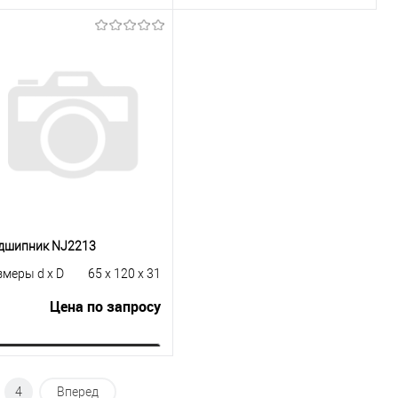
Запросить цену
Запросить цену
Купить в 1
К
Купить в 1
К
к
сравнению
клик
сравнению
В избранное
Под заказ
В избранное
Под заказ
дшипник NJ2213
змеры d x D
65 x 120 x 31
Цена по запросу
Запросить цену
4
Вперед