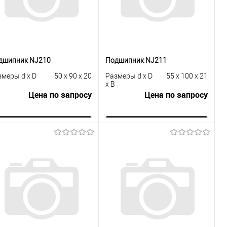
дшипник NJ210
Подшипник NJ211
змеры d x D
50 x 90 x 20
Размеры d x D
55 x 100 x 21
x B
Цена по запросу
Цена по запросу
Запросить цену
Запросить цену
Купить в 1
К
Купить в 1
К
к
сравнению
клик
сравнению
В избранное
Под заказ
В избранное
Под заказ