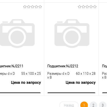
Запросить цену
Запросить цену
упить в 1
К
Купить в 1
К
сравнению
клик
сравнению
кли
 избранное
Под заказ
В избранное
Под заказ
шипник NJ2211
Подшипник NJ2212
По
еры d x D
55 x 100 x 25
Размеры d x D
60 x 110 x 28
Ра
x B
x B
Цена по запросу
Цена по запросу
Запросить цену
Запросить цену
Назад
1
2
3