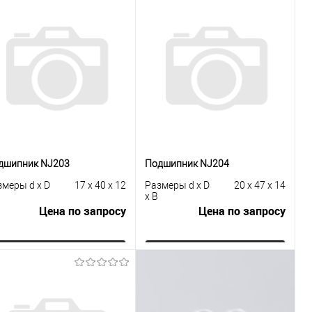
дшипник NJ203
Подшипник NJ204
змеры d x D
17 x 40 x 12
Размеры d x D
20 x 47 x 14
x B
Цена по запросу
Цена по запросу
Запросить цену
Запросить цену
Купить в 1
К
Купить в 1
К