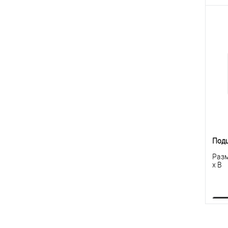
К
клик
В
Под
Разм
x B