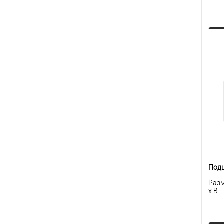
К
клик
В
Под
Разм
x B