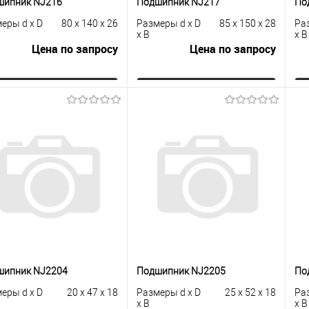
шипник NJ216
Подшипник NJ217
По
еры d x D
80 x 140 x 26
Размеры d x D
85 x 150 x 28
Ра
x B
x B
Цена по запросу
Цена по запросу
Запросить цену
Запросить цену
упить в 1
К
Купить в 1
К
сравнению
клик
сравнению
кли
 избранное
Под заказ
В избранное
Под заказ
шипник NJ2204
Подшипник NJ2205
По
еры d x D
20 x 47 x 18
Размеры d x D
25 x 52 x 18
Ра
x B
x B