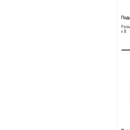
Под
Разм
x B
К
клик
В