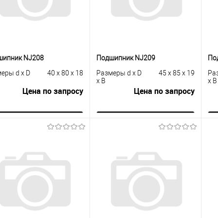
шипник NJ208
Подшипник NJ209
По
еры d x D
40 x 80 x 18
Размеры d x D
45 x 85 x 19
Ра
x B
x B
Цена по запросу
Цена по запросу
Запросить цену
Запросить цену
упить в 1
К
Купить в 1
К
сравнению
клик
сравнению
кли
 избранное
Под заказ
В избранное
Под заказ