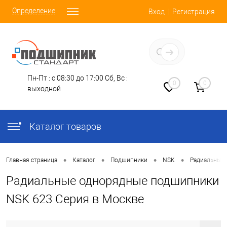
Определение
Вход
Регистрация
Заказать звонок
Пн-Пт : с 08:30 до 17:00
Сб, Вс :
0
0
выходной
Каталог товаров
•
•
•
•
Главная страница
Каталог
Подшипники
NSK
Радиальные
Радиальные однорядные подшипники
NSK 623 Серия в Москве