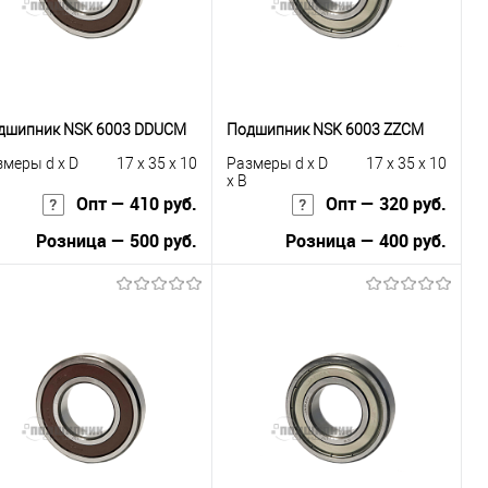
дшипник NSK 6003 DDUCM
Подшипник NSK 6003 ZZCM
змеры d x D
17 x 35 x 10
Размеры d x D
17 x 35 x 10
x B
Опт — 410 руб.
Опт — 320 руб.
Розница — 500 руб.
Розница — 400 руб.
В корзину
В корзину
Купить в 1
К
Купить в 1
К
к
сравнению
клик
сравнению
В избранное
В наличии
В избранное
В наличии