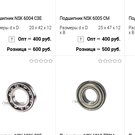
ипник NSK 6004 C3E
Подшипник NSK 6005 CM
По
еры d x D
20 x 42 x 12
Размеры d x D
25 x 47 x 12
Ра
x B
x B
Опт — 400 руб.
Опт — 400 руб.
Розница — 600 руб.
Розница — 500 руб.
В корзину
В корзину
упить в 1
К
Купить в 1
К
сравнению
клик
сравнению
кли
 избранное
В наличии
В избранное
В наличии