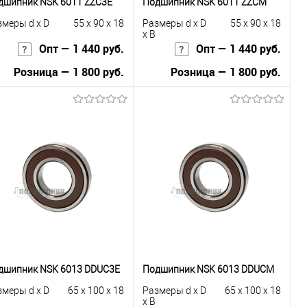
дшипник NSK 6011 ZZC3E
Подшипник NSK 6011 ZZCM
змеры d x D
55 x 90 x 18
Размеры d x D
55 x 90 x 18
x B
Опт — 1 440 руб.
Опт — 1 440 руб.
Розница — 1 800 руб.
Розница — 1 800 руб.
В корзину
В корзину
Купить в 1
К
Купить в 1
К
к
сравнению
клик
сравнению
В избранное
В наличии
В избранное
В наличии
дшипник NSK 6013 DDUC3E
Подшипник NSK 6013 DDUCM
змеры d x D
65 x 100 x 18
Размеры d x D
65 x 100 x 18
x B