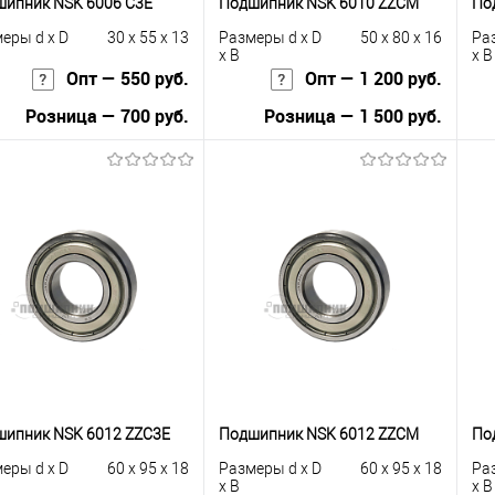
ипник NSK 6006 C3E
Подшипник NSK 6010 ZZCM
По
еры d x D
30 x 55 x 13
Размеры d x D
50 x 80 x 16
Ра
x B
x B
Опт — 550 руб.
Опт — 1 200 руб.
Розница — 700 руб.
Розница — 1 500 руб.
В корзину
В корзину
упить в 1
К
Купить в 1
К
сравнению
клик
сравнению
кли
 избранное
В наличии
В избранное
В наличии
ипник NSK 6012 ZZC3E
Подшипник NSK 6012 ZZCM
По
еры d x D
60 x 95 x 18
Размеры d x D
60 x 95 x 18
Ра
x B
x B