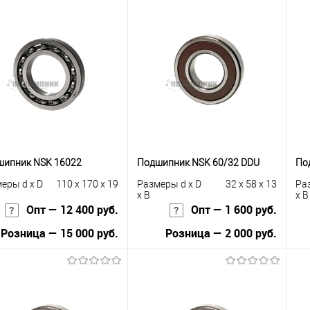
шипник NSK 16022
Подшипник NSK 60/32 DDU
По
еры d x D
110 x 170 x 19
Размеры d x D
32 x 58 x 13
Ра
x B
x B
Опт — 12 400 руб.
Опт — 1 600 руб.
Розница — 15 000 руб.
Розница — 2 000 руб.
В корзину
В корзину
упить в 1
К
Купить в 1
К