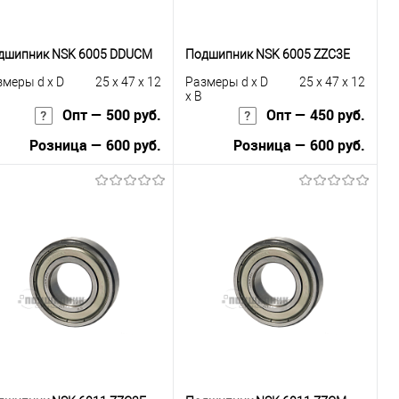
дшипник NSK 6005 DDUCM
Подшипник NSK 6005 ZZC3E
змеры d x D
25 x 47 x 12
Размеры d x D
25 x 47 x 12
x B
Опт — 500 руб.
Опт — 450 руб.
Розница — 600 руб.
Розница — 600 руб.
В корзину
В корзину
Купить в 1
К
Купить в 1
К
к
сравнению
клик
сравнению
В избранное
В наличии
В избранное
В наличии