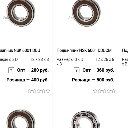
сравнению
клик
сравнению
кли
 избранное
В наличии
В избранное
В наличии
шипник NSK 6001 DDU
Подшипник NSK 6001 DDUCM
По
еры d x D
12 x 28 x 8
Размеры d x D
12 x 28 x 8
Ра
x B
x B
Опт — 280 руб.
Опт — 360 руб.
Розница — 400 руб.
Розница — 500 руб.
В корзину
В корзину
упить в 1
К
Купить в 1
К
сравнению
клик
сравнению
кли
 избранное
В наличии
В избранное
В наличии