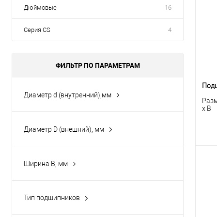
Дюймовые
16
клик
В
Серия CS
4
ФИЛЬТР ПО ПАРАМЕТРАМ
Под
Диаметр d (внутренний),мм
Разм
150
x B
160
Диаметр D (внешний), мм
15
320
12
21
Ширина B, мм
10
220
68
Показать ещё 41
270
К
50
клик
Тип подшипников
310
78
Радиальные однорядные шариковые
В