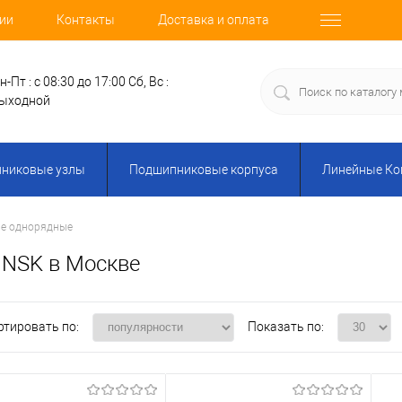
ии
Контакты
Доставка и оплата
н-Пт : с 08:30 до 17:00
Сб, Вс :
ыходной
никовые узлы
Подшипниковые корпуса
Линейные К
е однорядные
 NSK в Москве
ртировать по:
Показать по: