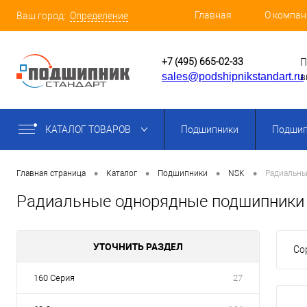
Главная
О компан
Ваш город:
Определение
+7 (495) 665-02-33
П
sales@podshipnikstandart.ru
в
КАТАЛОГ ТОВАРОВ
Подшипники
Подшип
•
•
•
•
Главная страница
Каталог
Подшипники
NSK
Радиальны
Радиальные однорядные подшипники
УТОЧНИТЬ РАЗДЕЛ
Со
160 Серия
27