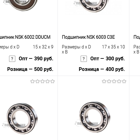
шипник NSK 6002 DDUCM
Подшипник NSK 6003 C3E
По
еры d x D
15 x 32 x 9
Размеры d x D
17 x 35 x 10
Ра
x B
x B
Опт — 390 руб.
Опт — 300 руб.
Розница — 500 руб.
Розница — 400 руб.
В корзину
В корзину
упить в 1
К
Купить в 1
К
сравнению
клик
сравнению
кли
 избранное
В наличии
В избранное
В наличии