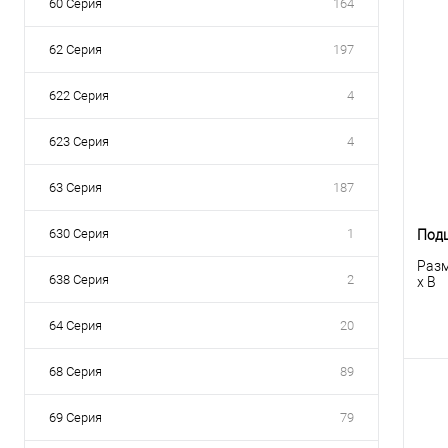
60 Серия
164
62 Серия
197
622 Серия
4
623 Серия
4
63 Серия
187
630 Серия
1
Под
Разм
638 Серия
2
x B
64 Серия
20
68 Серия
89
69 Серия
79
К