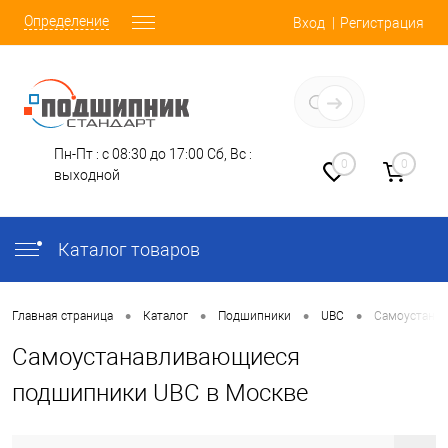
Определение
Вход
Регистрация
Заказать звонок
Пн-Пт : с 08:30 до 17:00
Сб, Вс :
0
0
выходной
Каталог товаров
•
•
•
•
Главная страница
Каталог
Подшипники
UBC
Самоустана
Самоустанавливающиеся
подшипники UBC в Москве