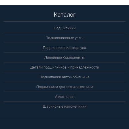
Каталог
Подшипники
Подшипниковые узлы
Подшипниковые корпуса
Линейные Компоненты
Детали подшипников и принадлежности
Подшипники автомобильные
Подшипники для сельхозтехники
Уплотнения
Шарнирные наконечники