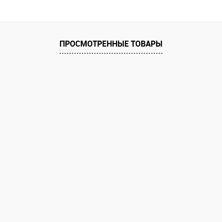
равнению
Купить в 1 клик
К сравнению
 заказ
В избранное
Под заказ
ПРОСМОТРЕННЫЕ ТОВАРЫ