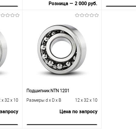
Розница — 2 000 руб.
ну
Зап
В корзину
равнению
Купить в 1 к
Купить в 1 клик
К сравнению
 заказ
В избранное
В избранное
В наличии
Подшипник NTN 1201
 x 32 x 10
Размеры d x D x B
12 x 32 x 10
 запросу
Цена по запросу
ну
Запросить цену