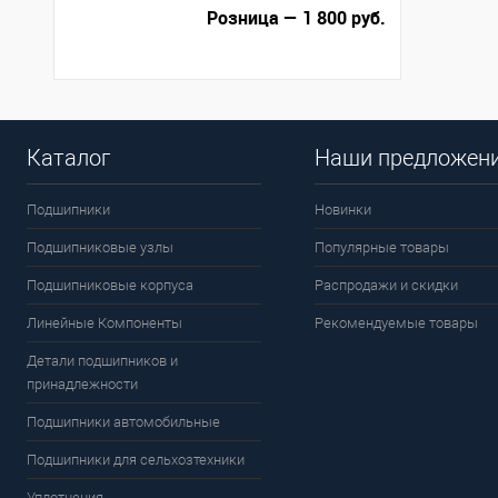
Розница — 1 800 руб.
Каталог
Наши предложен
Подшипники
Новинки
Подшипниковые узлы
Популярные товары
Подшипниковые корпуса
Распродажи и скидки
Линейные Компоненты
Рекомендуемые товары
Детали подшипников и
принадлежности
Подшипники автомобильные
Подшипники для сельхозтехники
Уплотнения