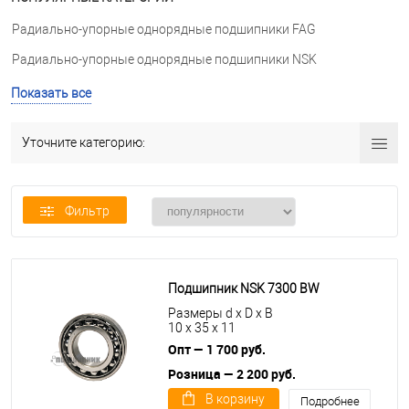
Радиально-упорные однорядные подшипники FAG
Радиально-упорные однорядные подшипники NSK
Радиально-упорные однорядные подшипники UBC
Показать все
Радиально-упорные однорядные подшипники NTN
Уточните категорию:
Фильтр
Подшипник NSK 7300 BW
Размеры d x D x B
10 x 35 x 11
Опт — 1 700 руб.
Розница — 2 200 руб.
В корзину
Подробнее