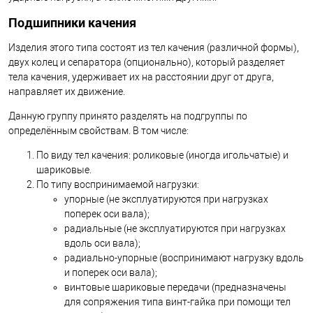
Подшипники качения
Изделия этого типа состоят из тел качения (различной формы),
двух колец и сепаратора (опционально), который разделяет
тела качения, удерживает их на расстоянии друг от друга,
направляет их движение.
Данную группу принято разделять на подгруппы по
определённым свойствам. В том числе:
По виду тел качения: роликовые (иногда игольчатые) и
шариковые.
По типу воспринимаемой нагрузки:
упорные (не эксплуатируются при нагрузках
поперек оси вала);
радиальные (не эксплуатируются при нагрузках
вдоль оси вала);
радиально-упорные (воспринимают нагрузку вдоль
и поперек оси вала);
винтовые шариковые передачи (предназначены
для сопряжения типа винт-гайка при помощи тел