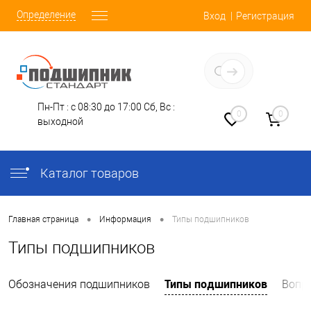
Определение
Вход
Регистрация
Заказать звонок
Пн-Пт : с 08:30 до 17:00
Сб, Вс :
0
0
выходной
Каталог товаров
•
•
Главная страница
Информация
Типы подшипников
Типы подшипников
Типы подшипников
Обозначения подшипников
Вопр