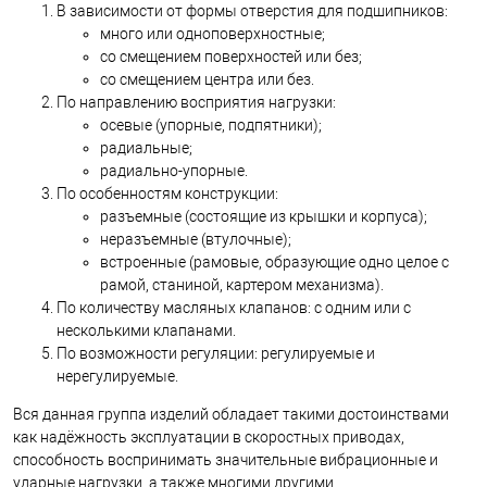
В зависимости от формы отверстия для подшипников:
много или одноповерхностные;
со смещением поверхностей или без;
со смещением центра или без.
По направлению восприятия нагрузки:
осевые (упорные, подпятники);
радиальные;
радиально-упорные.
По особенностям конструкции:
разъемные (состоящие из крышки и корпуса);
неразъемные (втулочные);
встроенные (рамовые, образующие одно целое с
рамой, станиной, картером механизма).
По количеству масляных клапанов: с одним или с
несколькими клапанами.
По возможности регуляции: регулируемые и
нерегулируемые.
Вся данная группа изделий обладает такими достоинствами
как надёжность эксплуатации в скоростных приводах,
способность воспринимать значительные вибрационные и
ударные нагрузки, а также многими другими.