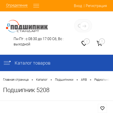
Определение
Вход
Регистрация
Заказать звонок
Пн-Пт : с 08:30 до 17:00
Сб, Вс :
0
0
выходной
Каталог товаров
•
•
•
•
Главная страница
Каталог
Подшипники
ARB
Радиально-У
Подшипник 5208