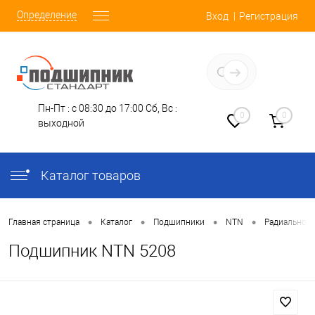
Определение
Вход
Регистрация
Заказать звонок
Пн-Пт : с 08:30 до 17:00
Сб, Вс :
0
0
выходной
Каталог товаров
•
•
•
•
Главная страница
Каталог
Подшипники
NTN
Радиально-
Подшипник NTN 5208