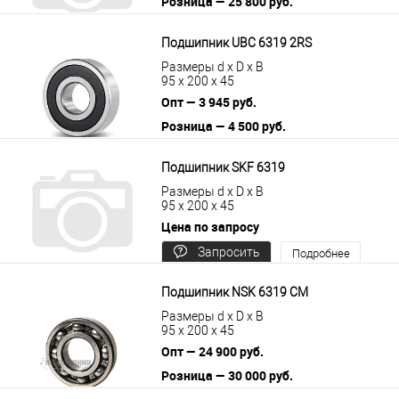
Розница — 25 800 руб.
В корзину
Подробнее
Подшипник UBC 6319 2RS
Размеры d x D x B
95 x 200 x 45
Опт — 3 945 руб.
Розница — 4 500 руб.
В корзину
Подробнее
Подшипник SKF 6319
Размеры d x D x B
95 x 200 x 45
Цена по запросу
Запросить
Подробнее
цену
Подшипник NSK 6319 CM
Размеры d x D x B
95 x 200 x 45
Опт — 24 900 руб.
Розница — 30 000 руб.