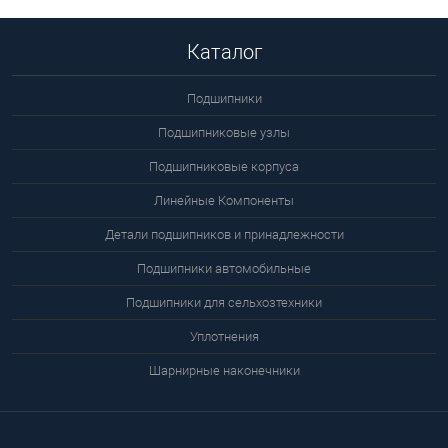
Каталог
Подшипники
Подшипниковые узлы
Подшипниковые корпуса
Линейные Компоненты
Детали подшипников и принадлежности
Подшипники автомобильные
Подшипники для сельхозтехники
Уплотнения
Шарнирные наконечники