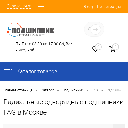
Определение
Вход
Регистрация
Заказать звонок
Пн-Пт : с 08:30 до 17:00
Сб, Вс :
0
0
выходной
Каталог товаров
•
•
•
•
Главная страница
Каталог
Подшипники
FAG
Радиальные 
Радиальные однорядные подшипники
FAG в Москве