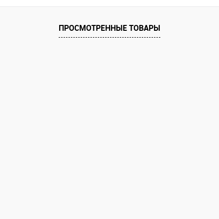
равнению
Купить в 1 клик
К сравнению
 заказ
В избранное
Под заказ
ПРОСМОТРЕННЫЕ ТОВАРЫ