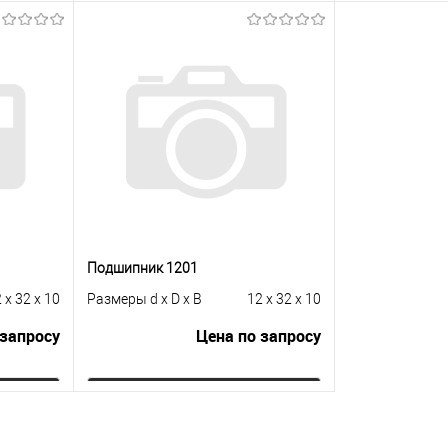
ну
Зап
В корзину
равнению
Купить в 1 к
Купить в 1 клик
К сравнению
 заказ
В избранное
В избранное
В наличии
Подшипник 1201
 x 32 x 10
Размеры d x D x B
12 x 32 x 10
 запросу
Цена по запросу
ну
Запросить цену