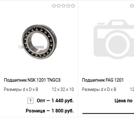
Запросить цену
Запросить це
Купить в 1 клик
К сравнению
Купить в 1 клик
К с
В избранное
Под заказ
В избранное
Под
Подшипник NSK 1201 TNGC3
Подшипник FAG 1201
Размеры d x D x B
12 x 32 x 10
Размеры d x D x B
12
Опт — 1 440 руб.
Цена по
Розница — 1 800 руб.
Запросить це
В корзину