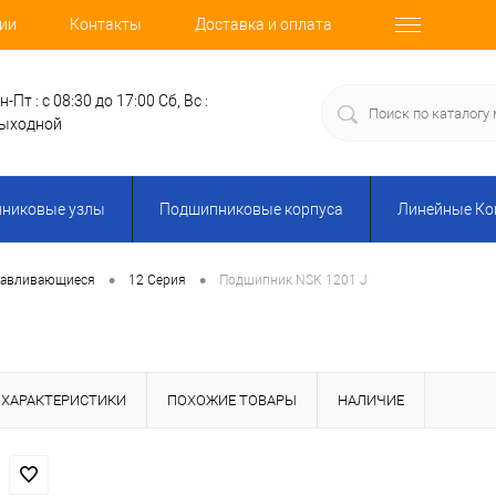
ии
Контакты
Доставка и оплата
н-Пт : с 08:30 до 17:00
Сб, Вс :
ыходной
никовые узлы
Подшипниковые корпуса
Линейные К
•
•
навливающиеся
12 Серия
Подшипник NSK 1201 J
ХАРАКТЕРИСТИКИ
ПОХОЖИЕ ТОВАРЫ
НАЛИЧИЕ