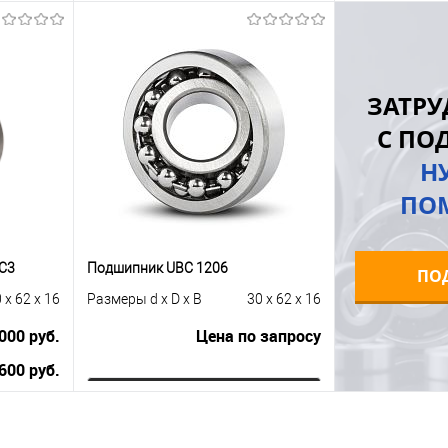
ну
В корзину
равнению
Купить в 1 клик
К сравнению
Купить в 1 к
ЗАТРУ
 заказ
В избранное
Под заказ
В избранное
С ПО
Н
ПО
C3
Подшипник UBC 1206
ПО
 x 62 x 16
Размеры d x D x B
30 x 62 x 16
000 руб.
Цена по запросу
600 руб.
Запросить цену