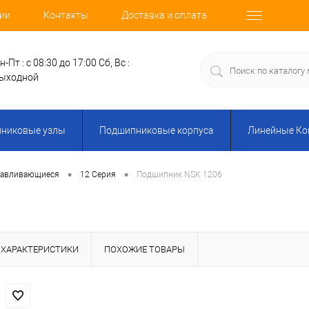
ии
Контакты
Доставка и оплата
н-Пт : с 08:30 до 17:00
Сб, Вс :
ыходной
никовые узлы
Подшипниковые корпуса
Линейные К
•
•
навливающиеся
12 Серия
Подшипник NSK 1206
ХАРАКТЕРИСТИКИ
ПОХОЖИЕ ТОВАРЫ