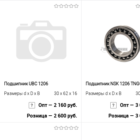
Запросить це
В корзину
Купить в 1 клик
К с
Купить в 1 клик
К сравнению
В избранное
Под
В избранное
Под заказ
Подшипник UBC 1206
Подшипник NSK 1206 TNG
Размеры d x D x B
30 x 62 x 16
Размеры d x D x B
30
Опт — 2 160 руб.
Опт — 3 
Розница — 2 600 руб.
Розница — 3 
В корзину
В корзину