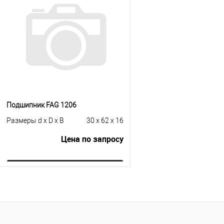
Купить в 1 клик
К сравнению
Купить в 1 клик
К с
В избранное
Под заказ
В избранное
Под
Подшипник FAG 1206
Размеры d x D x B
30 x 62 x 16
Цена по запросу
Запросить цену
Купить в 1 клик
К сравнению
В избранное
Под заказ