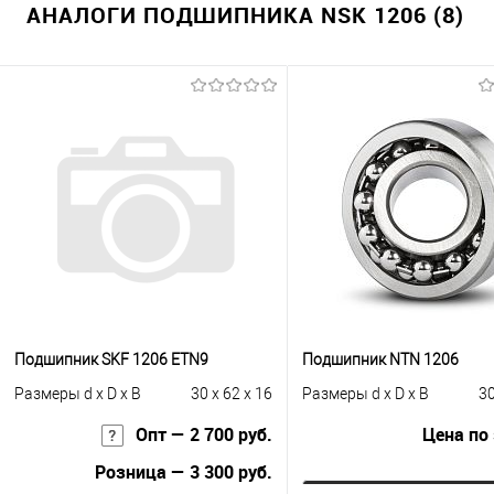
АНАЛОГИ ПОДШИПНИКА NSK 1206 (8)
Подшипник SKF 1206 ETN9
Подшипник NTN 1206
Размеры d x D x B
30 x 62 x 16
Размеры d x D x B
30
Опт — 2 700 руб.
Цена по
Розница — 3 300 руб.