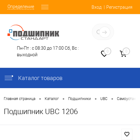
Определение
Вход
Регистрация
Заказать звонок
Пн-Пт : с 08:30 до 17:00
Сб, Вс :
0
0
выходной
Каталог товаров
•
•
•
•
Главная страница
Каталог
Подшипники
UBC
Самоустана
Подшипник UBC 1206