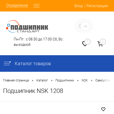
Определение
Вход
Регистрация
Заказать звонок
Пн-Пт : с 08:30 до 17:00
Сб, Вс :
0
0
выходной
Каталог товаров
•
•
•
•
Главная страница
Каталог
Подшипники
NSK
Самоустана
Подшипник NSK 1208