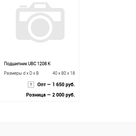
Купить в 1 клик
К с
Купить в 1 клик
К сравнению
В избранное
Под
В избранное
Под заказ
Подшипник UBC 1208 K
Размеры d x D x B
40 x 80 x 18
Опт — 1 650 руб.
Розница — 2 000 руб.
В корзину
Купить в 1 клик
К сравнению