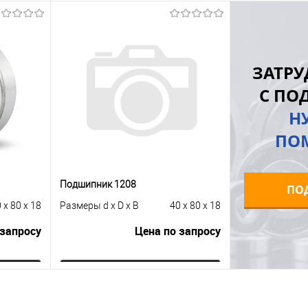
Запросить цену
Купить в 1 клик
К сравнению
равнению
Купить в 1 к
ЗАТРУ
В избранное
Под заказ
 заказ
В избранное
С ПО
Н
ПО
Подшипник 1208
ПО
 x 80 x 18
Размеры d x D x B
40 x 80 x 18
 запросу
Цена по запросу
ну
Запросить цену