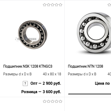
В корзину
В корзину
Купить в 1 клик
К сравнению
Купить в 1 клик
К с
В избранное
Под заказ
В избранное
Под
Подшипник NSK 1208 KTNGC3
Подшипник NTN 1208
Размеры d x D x B
40 x 80 x 18
Размеры d x D x B
40
Опт — 2 900 руб.
Цена по
Розница — 3 600 руб.
Запросить це
В корзину