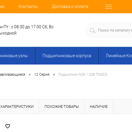
ии
Контакты
Доставка и оплата
н-Пт : с 08:30 до 17:00
Сб, Вс :
ыходной
никовые узлы
Подшипниковые корпуса
Линейные К
•
•
навливающиеся
12 Серия
Подшипник NSK 1208 TNGC3
ХАРАКТЕРИСТИКИ
ПОХОЖИЕ ТОВАРЫ
НАЛИЧИЕ