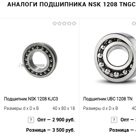
АНАЛОГИ ПОДШИПНИКА NSK 1208 TNGC3
Подшипник NSK 1208 KJС3
Подшипник UBC 1208 TN
Размеры d x D x B
40 x 80 x 18
Размеры d x D x B
40
Опт — 2 900 руб.
Опт — 
Розница — 3 500 руб.
Розница — 