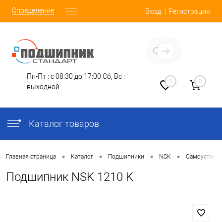
Определение
Вход
Регистрация
Заказать звонок
Пн-Пт : с 08:30 до 17:00
Сб, Вс :
0
0
выходной
Каталог товаров
•
•
•
•
Главная страница
Каталог
Подшипники
NSK
Самоустана
Подшипник NSK 1210 K