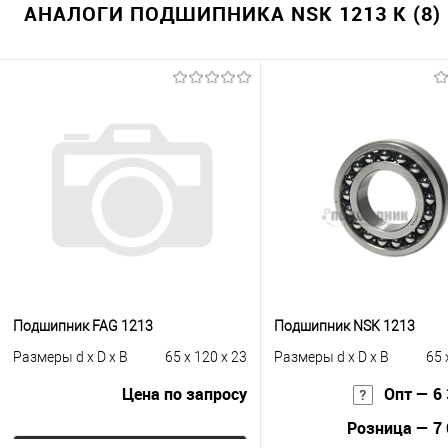
АНАЛОГИ ПОДШИПНИКА NSK 1213 K (8)
Подшипник FAG 1213
Подшипник NSK 1213
Размеры d x D x B
65 x 120 x 23
Размеры d x D x B
65 
Цена по запросу
Опт — 6 
Розница — 7 