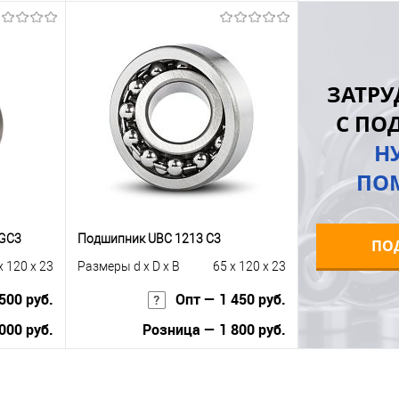
Запросить цену
Купить в 1 клик
К сравнению
равнению
Купить в 1 к
ЗАТРУ
В избранное
Под заказ
 заказ
В избранное
С ПО
Н
ПО
NGC3
Подшипник UBC 1213 C3
ПО
x 120 x 23
Размеры d x D x B
65 x 120 x 23
500 руб.
Опт — 1 450 руб.
000 руб.
Розница — 1 800 руб.
В корзину