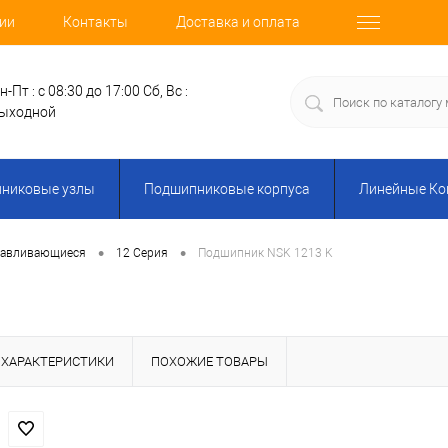
ии
Контакты
Доставка и оплата
н-Пт : с 08:30 до 17:00
Сб, Вс :
ыходной
никовые узлы
Подшипниковые корпуса
Линейные К
•
•
навливающиеся
12 Серия
Подшипник NSK 1213 K
ХАРАКТЕРИСТИКИ
ПОХОЖИЕ ТОВАРЫ