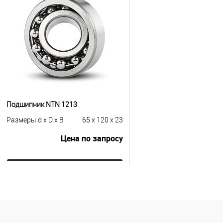
Купить в 1 клик
К сравнению
Купить в 1 клик
К с
В избранное
Под заказ
В избранное
Под
Подшипник NTN 1213
Размеры d x D x B
65 x 120 x 23
Цена по запросу
Запросить цену
Купить в 1 клик
К сравнению
В избранное
Под заказ