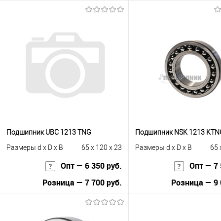
Запросить цену
В корзину
Купить в 1 клик
К сравнению
Купить в 1 клик
К с
В избранное
Под заказ
В избранное
Под
Подшипник UBC 1213 TNG
Подшипник NSK 1213 KT
Размеры d x D x B
65 x 120 x 23
Размеры d x D x B
65 
Опт — 6 350 руб.
Опт — 7 
Розница — 7 700 руб.
Розница — 9 
В корзину
В корзину