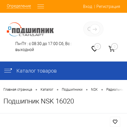
Определение
Вход
Регистрация
Заказать звонок
Пн-Пт : с 08:30 до 17:00
Сб, Вс :
0
0
выходной
Каталог товаров
•
•
•
•
Главная страница
Каталог
Подшипники
NSK
Радиальные
Подшипник NSK 16020