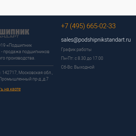
+7 (495) 665-02-33
sales@podshipnikstandart.ru
2019 «Подшипник
График работы
 - продажа подшипников
го производства.
Пн-Пт: с 8.30 до 17.00
Сб-Вс: Выходной
: 142717, Московская обл.,
 Промышленный пр-д.,д.7
ь на карте