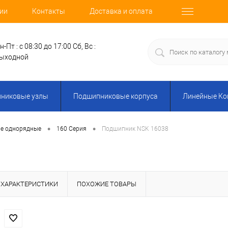
ии
Контакты
Доставка и оплата
н-Пт : с 08:30 до 17:00
Сб, Вс :
ыходной
никовые узлы
Подшипниковые корпуса
Линейные К
•
•
е однорядные
160 Серия
Подшипник NSK 16038
ХАРАКТЕРИСТИКИ
ПОХОЖИЕ ТОВАРЫ