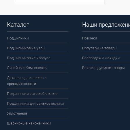
Каталог
Наши предложен
Подшипники
Новинки
Подшипниковые узлы
Популярные товары
Подшипниковые корпуса
Распродажи и скидки
Линейные Компоненты
Рекомендуемые товары
Детали подшипников и
принадлежности
Подшипники автомобильные
Подшипники для сельхозтехники
Уплотнения
Шарнирные наконечники