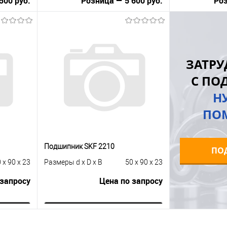
500 руб.
Розница — 5 600 руб.
Роз
В корзину
равнению
Купить в 1 клик
К сравнению
Купить в 1 к
ЗАТРУ
 заказ
В избранное
Под заказ
В избранное
С ПО
Н
ПО
Подшипник SKF 2210
ПО
 x 90 x 23
Размеры d x D x B
50 x 90 x 23
 запросу
Цена по запросу
ну
Запросить цену