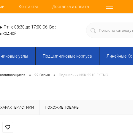
ии
Контакты
Доставка и оплата
н-Пт : с 08:30 до 17:00
Сб, Вс :
ыходной
никовые узлы
Подшипниковые корпуса
Линейные К
•
•
навливающиеся
22 Серия
Подшипник NSK 2210 EKTNG
ХАРАКТЕРИСТИКИ
ПОХОЖИЕ ТОВАРЫ