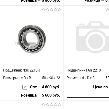
Розница — 5 800 руб.
Розница — 6 
В корзину
В корзину
Купить в 1 клик
К сравнению
Купить в 1 клик
К с
В избранное
Под заказ
В избранное
Под
Подшипник NSK 2210 J
Подшипник FAG 2210
Размеры d x D x B
50 x 90 x 23
Размеры d x D x B
50
Опт — 4 600 руб.
Цена по
Розница — 5 600 руб.
Запросить це
В корзину