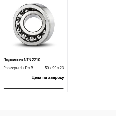
Купить в 1 клик
К с
Купить в 1 клик
К сравнению
В избранное
Под
В избранное
В наличии
Подшипник NTN 2210
Размеры d x D x B
50 x 90 x 23
Цена по запросу
Запросить цену
Купить в 1 клик
К сравнению