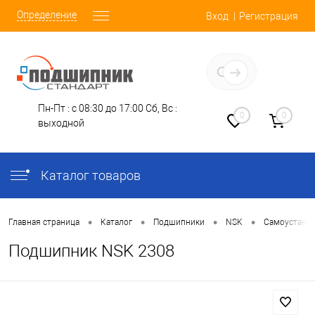
Определение
Вход
Регистрация
Заказать звонок
Пн-Пт : с 08:30 до 17:00
Сб, Вс :
0
0
выходной
Каталог товаров
•
•
•
•
Главная страница
Каталог
Подшипники
NSK
Самоустана
Подшипник NSK 2308