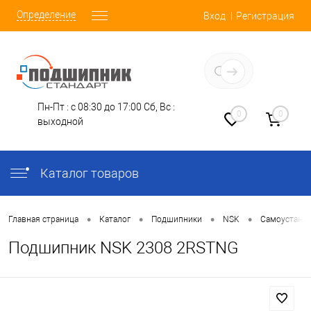
Определение
Вход
Регистрация
Заказать звонок
Пн-Пт : с 08:30 до 17:00
Сб, Вс :
0
0
выходной
Каталог товаров
•
•
•
•
Главная страница
Каталог
Подшипники
NSK
Самоустана
Подшипник NSK 2308 2RSTNG